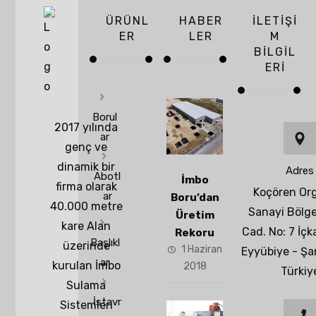
ÜRÜNL
HABER
İLETIŞI
ER
LER
M
BILGIL
ERI
Borul
2017 yılında
ar
genç ve
dinamik bir
Adres
Abotl
İmbo
firma olarak
Koçören Or
ar
Boru’dan
40.000 metre
Sanayi Bölge
Üretim
kare Alan
Cad. No: 7 İçk
Rekoru
Başlıkl
üzerinde
1 Haziran
Eyyübiye - Şan
ar
kurulan İmbo
2018
Türkiy
Sulama
İstavr
Sistemleri