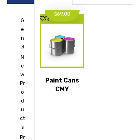
$
69.00
G
e
n
el
N
e
w
Paint Cans
Pr
CMY
o
d
u
ct
s
Pr