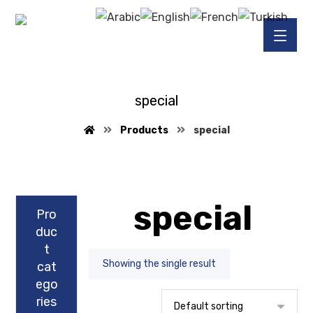
special
Products
special
special
Pro
duc
t
Showing the single result
cat
ego
ries