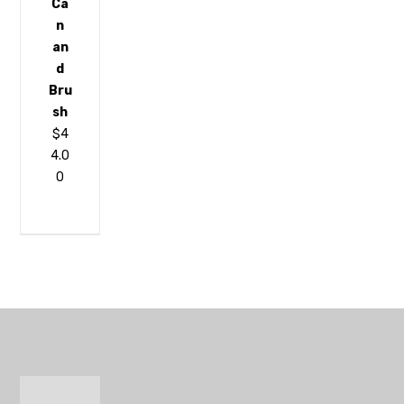
Ca
n
an
d
Bru
sh
$
4
4.0
0