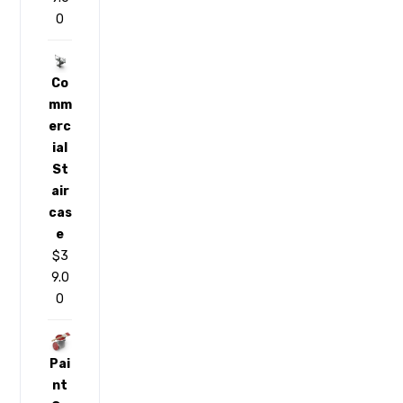
0
Co
mm
erc
ial
St
air
cas
e
$
3
9.0
0
Pai
nt