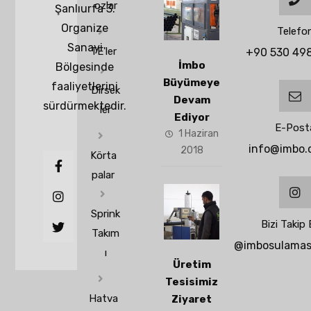
ozlar
Şanlıurfa 3.
Organize
Telefo
Sanayi
TE'ler
+90 530 498
İmbo
Bölgesinde
Büyümeye
faaliyetlerini
Dirsek
Devam
sürdürmektedir.
ler
Ediyor
E-Post
1 Haziran
info@imbo.
2018
Körta
palar
Sprink
Bizi Takip
Takım
@imbosulamasi
ı
Üretim
Tesisimiz
Hatva
Ziyaret