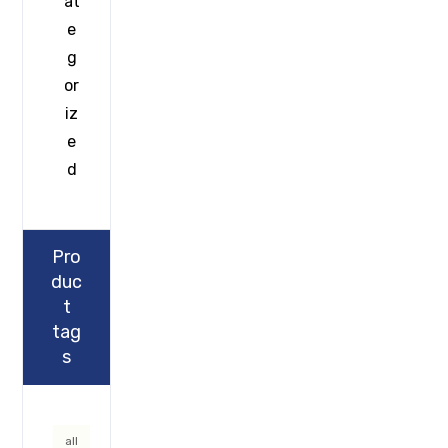
at
e
g
or
iz
e
d
Pro
duc
t
tag
s
all