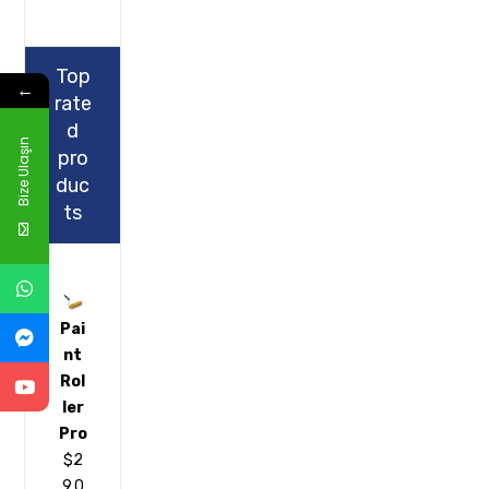
Top
←
rate
d
Bize Ulaşın
pro
duc
ts
Pai
nt
Rol
ler
Pro
$
2
9.0