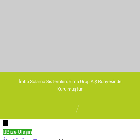
ı
Üretim
Tesisimiz
Hatva
Ziyaret
Edildi
naları
1 Haziran
2018
İmbo Sulama Sistemleri; Rima Grup A.Ş Bünyesinde
Kurulmuştur
←
Bize Ulaşın