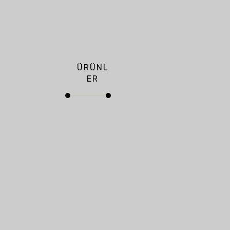
ÜRÜNL
ER
Borul
ar
Adres
Koçören Organ
Abotl
İmbo
Sanayi Bölgesi 
ar
Boru’dan
Cad. No: 7 İçkapı
Üretim
Eyyübiye - Şanlıu
Türkiye
Rekoru
Başlıkl