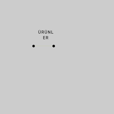
ÜRÜNL
ER
Borul
ar
Adres
Koçören Organ
Abotl
İmbo
Sanayi Bölgesi 
ar
Boru’dan
Cad. No: 7 İçkapı
Üretim
Eyyübiye - Şanlıu
Türkiye
Rekoru
Başlıkl