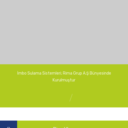
ı
Üretim
Tesisimiz
Hatva
Ziyaret
Edildi
naları
1 Haziran
2018
İmbo Sulama Sistemleri; Rima Grup A.Ş Bünyesinde
Kurulmuştur