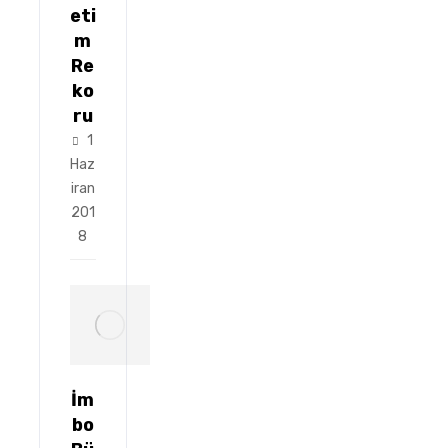
eti
m
Re
ko
ru
1
Haz
iran
201
8
İm
bo