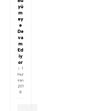
Bü
yü
m
ey
e
De
va
m
Ed
iy
or
1
Haz
iran
201
8