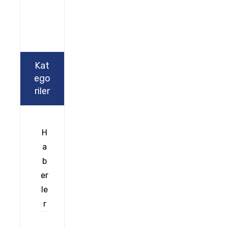
Kat
ego
riler
H
a
b
er
le
r