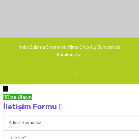
Edildi
naları
1 Haziran
2018
İmbo Sulama Sistemleri; Rima Grup A.Ş Bünyesinde
Kurulmuştur
←
Bize Ulaşın
İletişim Formu