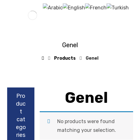
Genel
Products
Genel
Genel
Pro
duc
t
cat
No products were found
ego
matching your selection.
ries