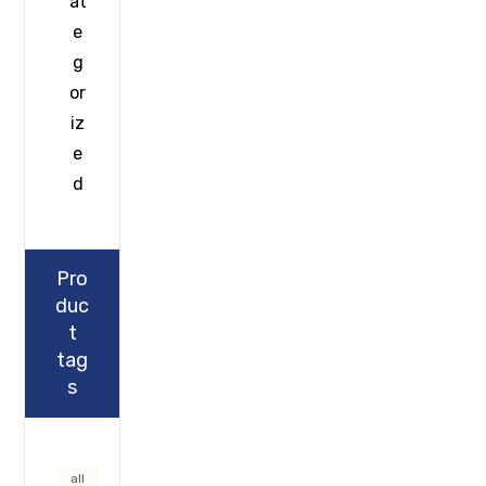
at
e
g
or
iz
e
d
Pro
duc
t
tag
s
all