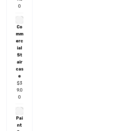
0
Co
mm
erc
ial
St
air
cas
e
$
3
9.0
0
Pai
nt