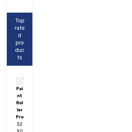
Top
rate
d
pro
duc
ts
Pai
nt
Rol
ler
Pro
$
2
9.0