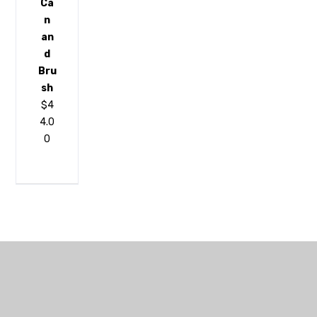
Ca
n
an
d
Bru
sh
$
4
4.0
0