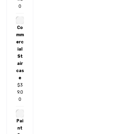
0
Co
mm
erc
ial
St
air
cas
e
$
3
9.0
0
Pai
nt