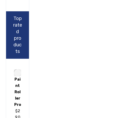
Top
rate
d
pro
duc
ts
Pai
nt
Rol
ler
Pro
$
2
9.0