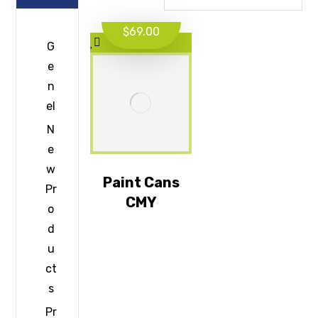
$
69.00
G
e
n
el
N
e
w
Paint Cans
Pr
CMY
o
d
u
ct
s
Pr