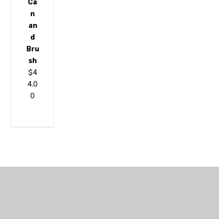
Ca
n
an
d
Bru
sh
$
4
4.0
0