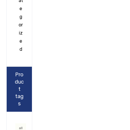
at
e
g
or
iz
e
d
Pro
duc
t
tag
s
all