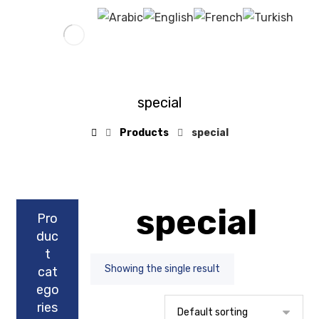
special
Products
special
special
Pro
duc
t
Showing the single result
cat
ego
ries